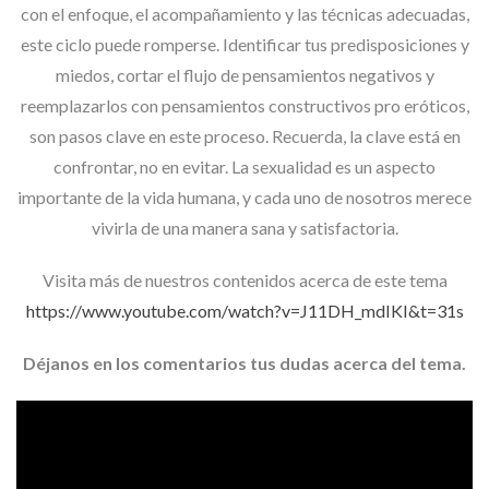
con el enfoque, el acompañamiento y las técnicas adecuadas,
este ciclo puede romperse. Identificar tus predisposiciones y
miedos, cortar el flujo de pensamientos negativos y
reemplazarlos con pensamientos constructivos pro eróticos,
son pasos clave en este proceso. Recuerda, la clave está en
confrontar, no en evitar. La sexualidad es un aspecto
importante de la vida humana, y cada uno de nosotros merece
vivirla de una manera sana y satisfactoria.
Visita más de nuestros contenidos acerca de este tema
https://www.youtube.com/watch?v=J11DH_mdIKI&t=31s
Déjanos en los comentarios tus dudas acerca del tema.