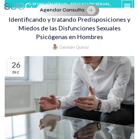
,
,
DISFUNCIÓN SEXUAL
EDUCACIÓN SEXUAL
Agendar Consulta
,
,
EYACULACIÓN PRECOZ
EYACULACIÓN RETARDADA
Identificando y tratando Predisposiciones y
TERAPIA SEXUAL
Miedos de las Disfunciones Sexuales
Psicógenas en Hombres
Germán Quiroz
26
DIC