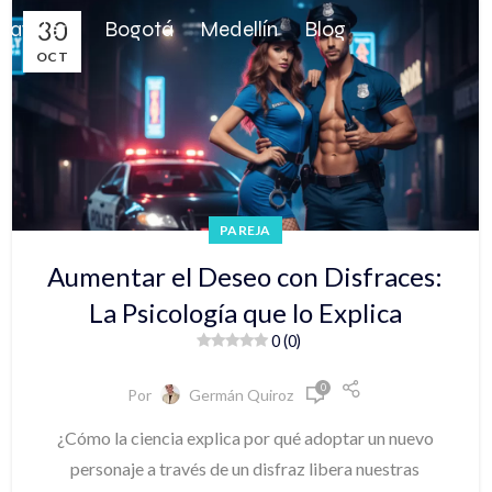
30
 Cafetero
Bogotá
Medellín
Blog
OCT
PAREJA
Aumentar el Deseo con Disfraces:
La Psicología que lo Explica
0 (0)
0
Por
Germán Quiroz
¿Cómo la ciencia explica por qué adoptar un nuevo
personaje a través de un disfraz libera nuestras