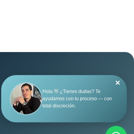
✕
Hola 👋 ¿Tienes dudas? Te
Política de privacidad
·
ayudamos con tu proceso — con
Términos y condiciones
·
total discreción.
© 2026 SUGO