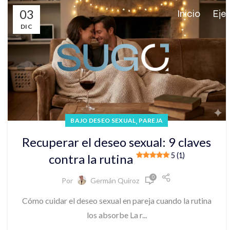
03
Inicio
Eje
DIC
,
BAJO DESEO SEXUAL
PAREJA
Recuperar el deseo sexual: 9 claves
5 (1)
contra la rutina
0
Por
Germán Quiroz
Cómo cuidar el deseo sexual en pareja cuando la rutina
los absorbe La r...