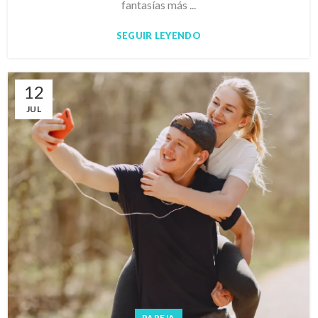
fantasías más ...
SEGUIR LEYENDO
12
JUL
PAREJA