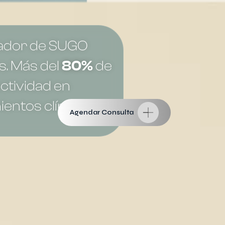
ador de SUGO
. Más del
80%
de
ctividad en
ientos clínicos.
Agendar Consulta