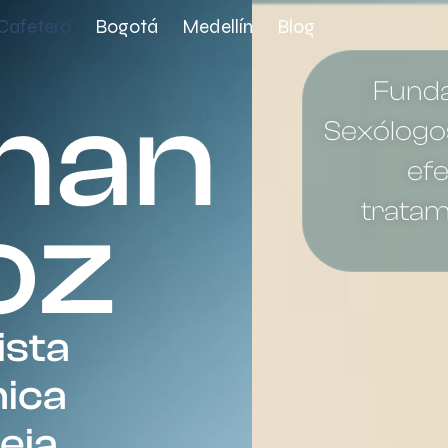
 Cafetero
Bogotá
Medellín
Blog
Fund
man
Sexólogos
efe
oz
tratam
ista
nica
eja.