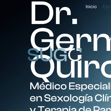
Dr.
Inicio
Eje
Ger
Quir
Médico Especial
en Sexología Clí
y Terapia de Par