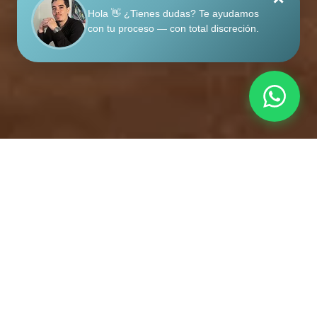
Hola 👋 ¿Tienes dudas? Te ayudamos
con tu proceso — con total discreción.
Lo que más escucho
en la primera
consulta no es una descripción clínica — es
una frase: ‘esto me está destruyendo la