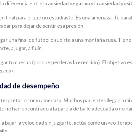
la diferencia entre la
ansiedad negativa
y la
ansiedad posit
final para el que no estudiaste. Es una amenaza. Te paraliz
abar para dejar de sentir esa presión.
ugar una final de fútbol o subirte a una montaña rusa. Tien
te, a jugar, a fluir.
ar tu cuerpo (porque perderás la erección). El objetivo e
siasmo»
.
edad de desempeño
interpretarlo como amenaza. Muchos pacientes llegan a mi 
 no han encontrado a la pareja de baile adecuada o no han 
a bajar la velocidad sin juzgarte, actúa como un «co-terape
ile.