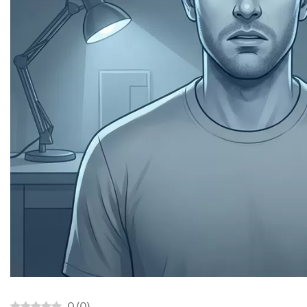
0
(
0
)