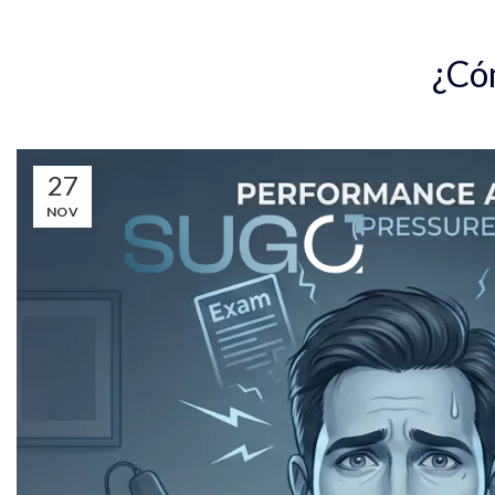
Inicio
Eje
¿Cóm
27
NOV