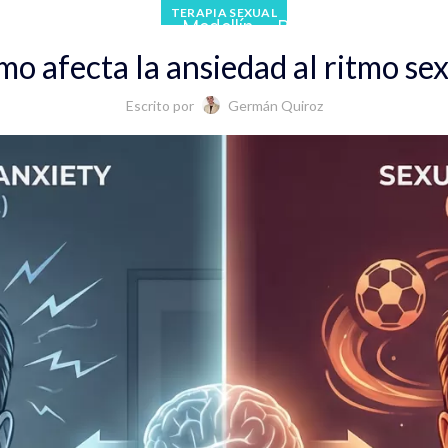
TERAPIA SEXUAL
 Cafetero
Bogotá
Medellín
Blog
o afecta la ansiedad al ritmo se
Escrito por
Germán Quiroz