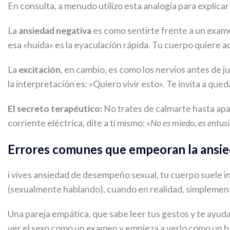
En consulta, a menudo utilizo esta analogía para explicar 
La
ansiedad negativa
es como sentirte frente a un examen 
esa «huida» es la eyaculación rápida. Tu cuerpo quiere ac
La
excitación
, en cambio, es como los nervios antes de j
la interpretación es: «Quiero vivir esto». Te invita a quedar
El secreto terapéutico:
No trates de calmarte hasta apag
corriente eléctrica, dite a ti mismo:
«No es miedo, es entu
Errores comunes que empeoran la ansi
i vives ansiedad de desempeño sexual, tu cuerpo suele 
(sexualmente hablando), cuando en realidad, simplemente
Una pareja empática, que sabe leer tus gestos y te ayuda 
ver el sexo como un examen y empieza a verlo como un ba