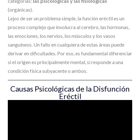
categorías:
las psicológicas y las fisiológicas
(orgánicas).
Lejos de ser un problema simple, la función eréctil es un
proceso complejo que involucra al cerebro, las hormonas,
las emociones, los nervios, los músculos y los vasos
sanguíneos. Un fallo en cualquiera de estas áreas puede
derivar en dificultades. Por eso, es fundamental diferenciar
si el origen es principalmente mental, si responde a una
condición física subyacente o ambos.
Causas Psicológicas de la Disfunción
Eréctil