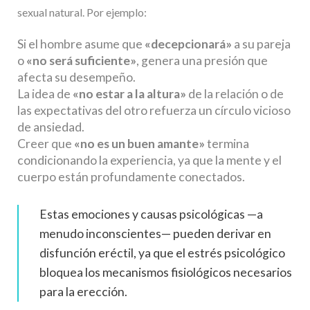
sexual natural. Por ejemplo:
Si el hombre asume que
«decepcionará»
a su pareja
o
«no será suficiente»
, genera una presión que
afecta su desempeño.
La idea de
«no estar a la altura»
de la relación o de
las expectativas del otro refuerza un círculo vicioso
de ansiedad.
Creer que
«no es un buen amante»
termina
condicionando la experiencia, ya que la mente y el
cuerpo están profundamente conectados.
Estas emociones y causas psicológicas —a
menudo inconscientes— pueden derivar en
disfunción eréctil, ya que el estrés psicológico
bloquea los mecanismos fisiológicos necesarios
para la erección.