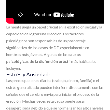
La mente juega un papel crucial en la excitación sexual y la
capacidad de lograr una erección. Los factores
psicológicos son responsables de un porcentaje
significativo de los casos de DE, especialmente en
hombres más jóvenes. Algunas de las
causas
psicológicas de la disfunción eréctil
más habituales
incluyen:
Estrés y Ansiedad:
Las preocupaciones diarias (trabajo, dinero, familia) o el
estrés generalizado pueden interferir directamente con las
señales que el cerebro envía para iniciar el proceso de la
erección. Muchas veces esta causa puede pasar
desapercibida debido a que se normalizan los altos niveles