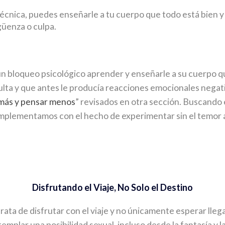
 técnica, puedes enseñarle a tu cuerpo que todo está bie
güenza o culpa.
e un bloqueo psicológico aprender y enseñarle a su cuerpo
ificulta y que antes le producía reacciones emocionales ne
 más y pensar menos
” revisados en otra sección. Buscando 
omplementamos con el hecho de experimentar sin el temor
Disfrutando el Viaje, No Solo el Destino
 trata de disfrutar con el viaje y no únicamente esperar lleg
plar una posibilidad sexual, incluso desde la fantasía y la