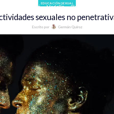
EDUCACIÓN SEXUAL
 Cafetero
Bogotá
Medellín
Blog
ctividades sexuales no penetrativ
Escrito por
Germán Quiroz