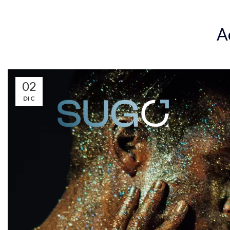
Inicio
Eje
A
02
DIC