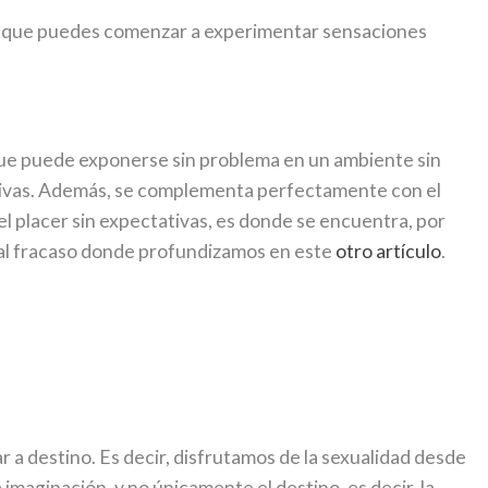
n y que puedes comenzar a experimentar sensaciones
 que puede exponerse sin problema en un ambiente sin
gativas. Además, se complementa perfectamente con el
el placer sin expectativas, es donde se encuentra, por
 al fracaso donde profundizamos en este
otro artículo
.
ar a destino. Es decir, disfrutamos de la sexualidad desde
 imaginación, y no únicamente el destino, es decir, la