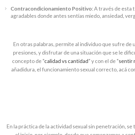
Contracondicionamiento Positivo
: A través de esta
agradables donde antes sentías miedo, ansiedad, ver
En otras palabras, permite al individuo que sufre d
presiones, y disfrutar de una situación que se le d
concepto de “
calidad vs cantidad
” y con el de “
sentir
añadidura, el funcionamiento sexual correcto, acá c
En la práctica de la actividad sexual sin penetración, se
el inicio, por ejemplo, desde que comenzamos a contem