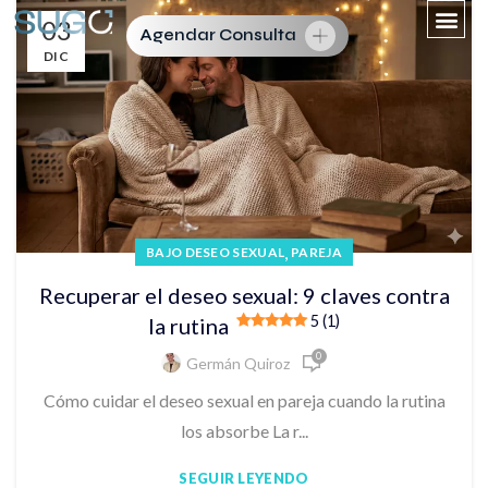
03
Agendar Consulta
DIC
,
BAJO DESEO SEXUAL
PAREJA
Recuperar el deseo sexual: 9 claves contra
5 (1)
la rutina
0
Germán Quiroz
Cómo cuidar el deseo sexual en pareja cuando la rutina
los absorbe La r...
SEGUIR LEYENDO