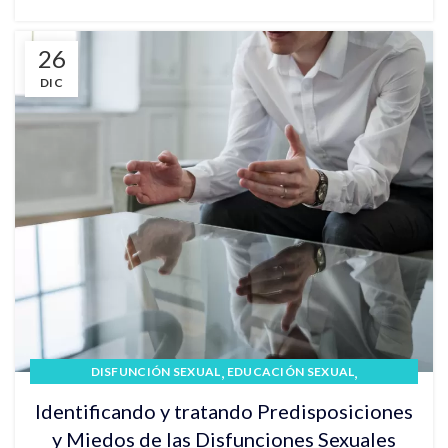
26
DIC
,
,
DISFUNCIÓN SEXUAL
EDUCACIÓN SEXUAL
,
,
EYACULACIÓN PRECOZ
EYACULACIÓN RETARDADA
Identificando y tratando Predisposiciones
TERAPIA SEXUAL
y Miedos de las Disfunciones Sexuales