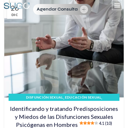
26
Agendar Consulta
DIC
,
,
DISFUNCIÓN SEXUAL
EDUCACIÓN SEXUAL
,
,
EYACULACIÓN PRECOZ
EYACULACIÓN RETARDADA
Identificando y tratando Predisposiciones
TERAPIA SEXUAL
y Miedos de las Disfunciones Sexuales
4.1 (10)
Psicógenas en Hombres