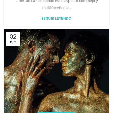
Libertad La sexualidad es un aspecto complejo y
multifacético d...
SEGUIR LEYENDO
02
DIC