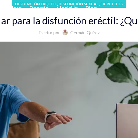
,
,
DISFUNCIÓN ERECTIL
DISFUNCIÓN SEXUAL
EJERCICIOS
 Cafetero
Bogotá
Medellín
Blog
lar para la disfunción eréctil: ¿Q
Escrito por
Germán Quiroz