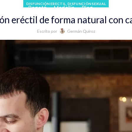
,
DISFUNCIÓN ERECTIL
DISFUNCIÓN SEXUAL
 Cafetero
Bogotá
Medellín
Blog
n eréctil de forma natural con ca
Escrito por
Germán Quiroz