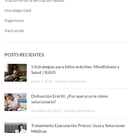
Trastorno de la excitación sexual
Uncategorized
Vaginismo
Varicocele
POSTS RECIENTES
5 Estrategias para fallos eréctiles: Mindfulness y
Salud | SUGO
enero 9, 2026
No hay comentarios
Disfunción Eréctil: ¿Por qué ocurre cómo
solucionarlo?
diciembre 16, 2025
No hay comentarios
Tratamiento Eyaculación Precoz: Guía y Soluciones
Médicas