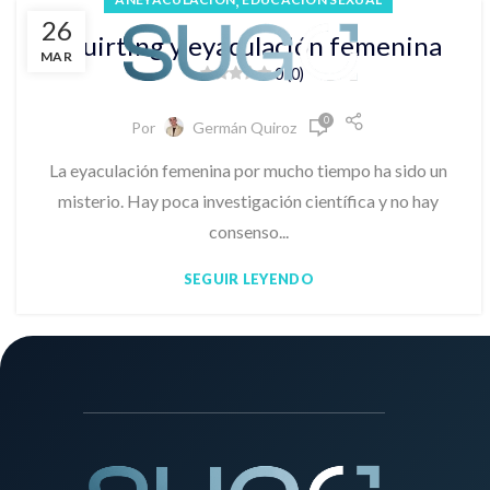
26
Inicio
Eje
Squirting y eyaculación femenina
MAR
0 (0)
0
Por
Germán Quiroz
La eyaculación femenina por mucho tiempo ha sido un
misterio. Hay poca investigación científica y no hay
consenso...
SEGUIR LEYENDO