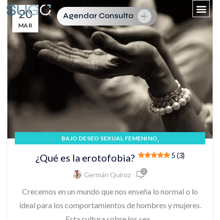
20
Agendar Consulta
MAR
,
BAJO DESEO SEXUAL FEMENINO
,
BAJO DESEO SEXUAL MASCULINO
5 (3)
¿Qué es la erotofobia?
TRASTORNO DE LA EXCITACIÓN SEXUAL
0
Germán Quiroz
Crecemos en un mundo que nos enseña lo normal o lo
ideal para los comportamientos de hombres y mujeres.
Esta cultura sobre los sex...