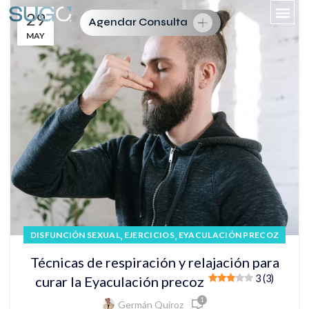
29
Agendar Consulta
MAY
,
,
DISFUNCIÓN SEXUAL
EJERCICIOS
EYACULACIÓN PRECOZ
Técnicas de respiración y relajación para
3 (3)
curar la Eyaculación precoz
1
Germán Quiroz