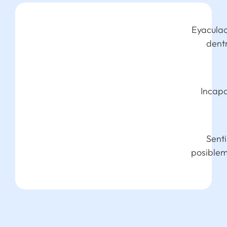
Eyaculación que ocurre habitualmente antes o
dentro de pocos minutos despues de la
penetración.
Incapacidad para retrasar la eyaculación
durante el coito.
Sentimientos de frustración, angustia y
posiblemente evitación de la intimidad sexual.