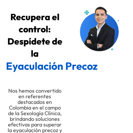
Recupera el
control:
Despídete de
la
E
y
a
c
u
l
a
c
i
ó
n
P
r
e
c
o
z
|
Nos hemos convertido
en referentes
destacados en
Colombia en el campo
de la Sexología Clínica,
brindando soluciones
efectivas para superar
la eyaculación precoz y