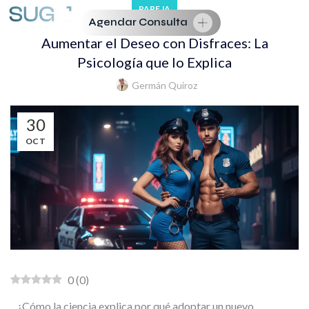
PAREJA
Agendar Consulta
Aumentar el Deseo con Disfraces: La
Psicología que lo Explica
Germán Quiroz
30
OCT
0
(
0
)
¿Cómo la ciencia explica por qué adoptar un nuevo