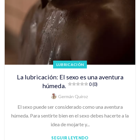
LUBRICACIÓN
La lubricación: El sexo es una aventura
0 (0)
húmeda.
Germán Quiroz
El sexo puede ser considerado como una aventura
húmeda. Para sentirte bien en el sexo debes hacerte a la
idea de mojarte y...
SEGUIR LEYENDO