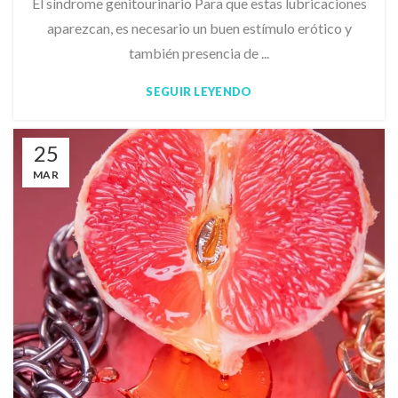
El síndrome genitourinario Para que estas lubricaciones
aparezcan, es necesario un buen estímulo erótico y
también presencia de ...
SEGUIR LEYENDO
25
MAR