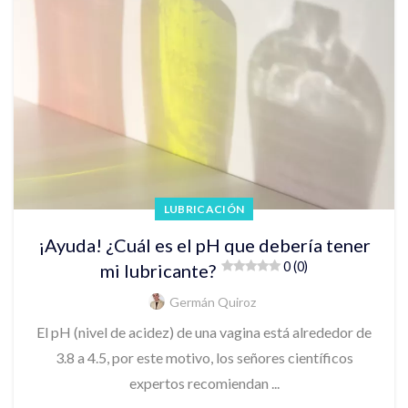
LUBRICACIÓN
¡Ayuda! ¿Cuál es el pH que debería tener
0 (0)
mi lubricante?
Germán Quiroz
El pH (nivel de acidez) de una vagina está alrededor de
3.8 a 4.5, por este motivo, los señores científicos
expertos recomiendan ...