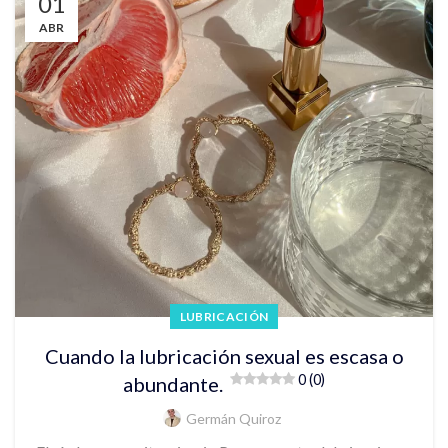
01
ABR
LUBRICACIÓN
Cuando la lubricación sexual es escasa o
0 (0)
abundante.
Germán Quiroz