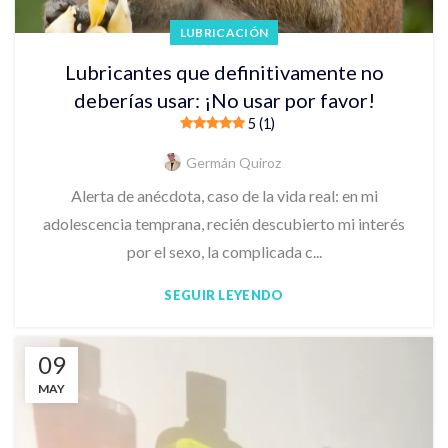
LUBRICACIÓN
Lubricantes que definitivamente no
deberías usar: ¡No usar por favor!
5 (1)
Germán Quiroz
Alerta de anécdota, caso de la vida real: en mi
adolescencia temprana, recién descubierto mi interés
por el sexo, la complicada c...
SEGUIR LEYENDO
09
MAY