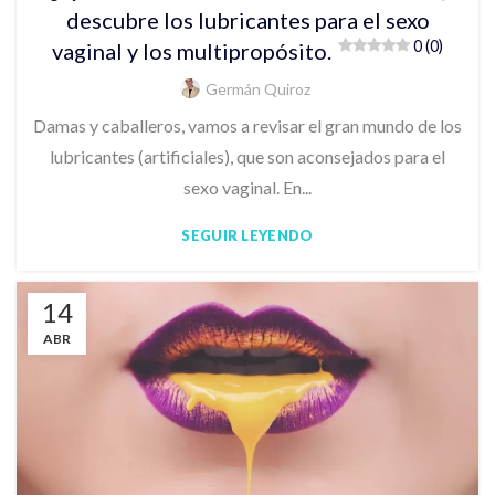
descubre los lubricantes para el sexo
0 (0)
vaginal y los multipropósito.
Germán Quiroz
Damas y caballeros, vamos a revisar el gran mundo de los
lubricantes (artificiales), que son aconsejados para el
sexo vaginal. En...
SEGUIR LEYENDO
14
ABR