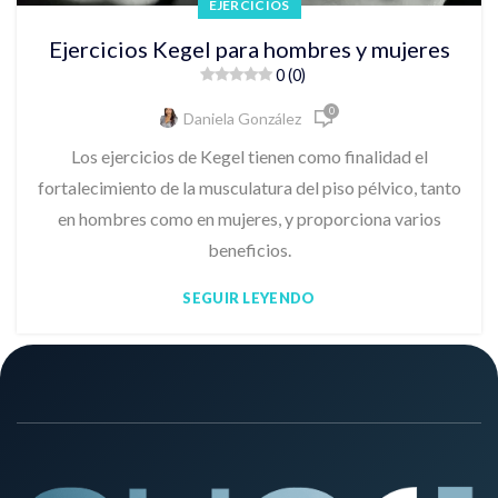
EJERCICIOS
Ejercicios Kegel para hombres y mujeres
0 (0)
0
Daniela González
Los ejercicios de Kegel tienen como finalidad el
fortalecimiento de la musculatura del piso pélvico, tanto
en hombres como en mujeres, y proporciona varios
beneficios.
SEGUIR LEYENDO