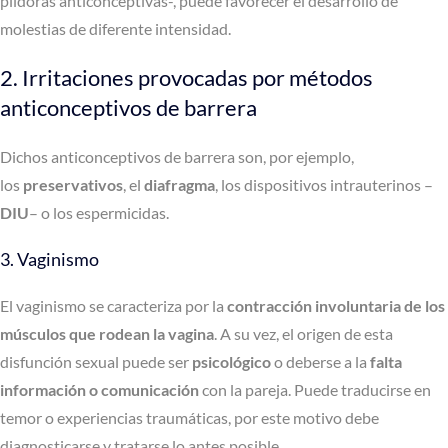
píldoras anticonceptivas-, puede favorecer el desarrollo de
molestias de diferente intensidad.
2. Irritaciones provocadas por métodos
anticonceptivos de barrera
Dichos anticonceptivos de barrera son, por ejemplo,
los
preservativos
, el
diafragma
, los dispositivos intrauterinos –
DIU
– o los espermicidas.
3. Vaginismo
El vaginismo se caracteriza por la
contracción involuntaria de los
músculos que rodean la vagina
. A su vez, el origen de esta
disfunción sexual puede ser
psicológico
o deberse a la
falta
información o comunicación
con la pareja. Puede traducirse en
temor o experiencias traumáticas, por este motivo debe
diagnosticarse y tratarse lo antes posible.