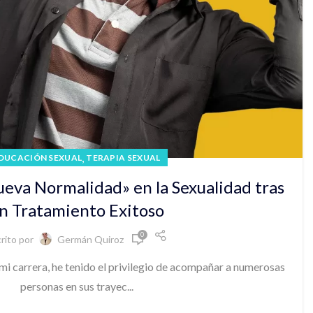
,
DUCACIÓN SEXUAL
TERAPIA SEXUAL
eva Normalidad» en la Sexualidad tras
n Tratamiento Exitoso
0
rito por
Germán Quiroz
mi carrera, he tenido el privilegio de acompañar a numerosas
personas en sus trayec...