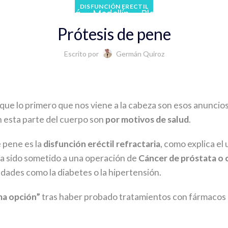
DISFUNCIÓN ERECTIL
 Cafetero
Bogotá
Medellín
Blog
Prótesis de pene
Escrito por
Germán Quiroz
que lo primero que nos viene a la cabeza son esos anuncio
n esta parte del cuerpo son
por motivos de salud
.
e pene es la
disfunción eréctil refractaria
, como explica el 
ha sido sometido a una operación de
C
áncer de próstata o 
dades como la diabetes o la hipertensión.
ima opción”
tras haber probado tratamientos con fármacos e