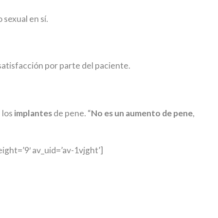
 sexual en sí.
satisfacción por parte del paciente.
 los
implantes
de pene. “
No es un aumento de pene
,
ht=’9′ av_uid=’av-1vjght’]