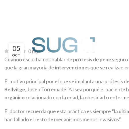
Inicio
Eje
05
0
(
0
)
OCT
Cuando escuchamos hablar de
prótesis de pene
seguro 
que la gran mayoría de
intervenciones
que se realizan e
El motivo principal por el que se implanta una prótesis d
Bellvitge
, Josep Torremadé. Ya sea porqué el paciente 
orgánico
relacionado con la edad, la obesidad o enferme
El doctor recuerda que esta práctica es siempre
“la últ
han fallado el resto de mecanismos menos invasivos”.