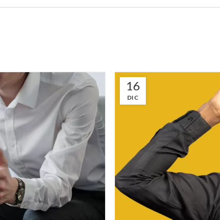
16
DIC