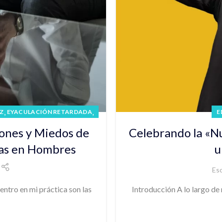
,
,
Z
EYACULACIÓN RETARDADA
E
iones y Miedos de
Celebrando la «Nu
nas en Hombres
u
Esc
tro en mi práctica son las
Introducción A lo largo de 