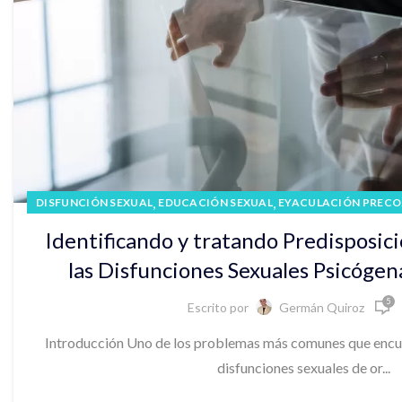
,
,
DISFUNCIÓN SEXUAL
EDUCACIÓN SEXUAL
EYACULACIÓN PRECO
TERAPIA SEXUAL
Identificando y tratando Predisposic
las Disfunciones Sexuales Psicóge
5
Escrito por
Germán Quiroz
Introducción Uno de los problemas más comunes que encuen
disfunciones sexuales de or...