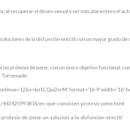
, al recuperar el deseo sexual y ser más placentero el acto
 soluciones de la disfunción eréctil con un mayor grado de 
ir
las prótesis de pene, con un único objetivo funcional, con
or Torremadé.
ntinue=12&v=ko1CQui2vrM’ format=’16-9′ width=’16’ heig
2/442425993816/en-que-consisten-protesis-pene.html
rotesis-de-pene-un-solucion-a-la-disfuncion-erectil/