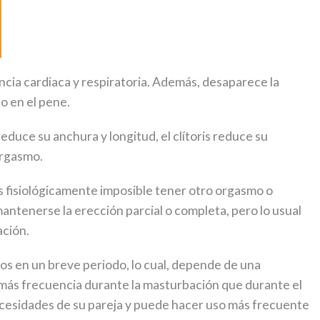
encia cardiaca y respiratoria. Además, desaparece la
o en el pene.
 reduce su anchura y longitud, el clítoris reduce su
orgasmo.
s fisiológicamente imposible tener otro orgasmo o
ntenerse la erección parcial o completa, pero lo usual
ación.
mos en un breve periodo, lo cual, depende de una
n más frecuencia durante la masturbación que durante el
necesidades de su pareja y puede hacer uso más frecuente