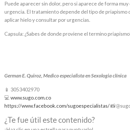
Puede aparecer sin dolor, pero si aparece de forma muy
urgencia. El tratamiento depende del tipo de priapismo 
aplicar hielo y consultar por urgencias.
Capsula: ¿Sabes de donde proviene el termino priapismo?
German E. Quiroz, Medico especialista en Sexologia clínica
📱
3053402970
💻
www.sugo.com.co
https://www.facebook.com/sugoespecialistas/
📸
@sugo
¿Te fue útil este contenido?
¡Haz clic en una estrella para puntuarlo!