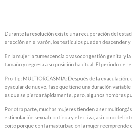
Durante la resolución existe una recuperación del estado 
erección en el varón, los testículos pueden descender y
En la mujer la tumescenci
a o vasocongestión genital y la 
tamaño y regresa a su posición habitual. El periodo de r
Pro-tip: MULTIORGASMIA: Después de la eyaculación, el 
eyacular de nuevo, fase que tiene una duración variable
es que se pierda rápidamente, pero, algunos hombres p
Por otra parte, muchas mujeres tienden a ser multiorgás
estimulación sexual continua y efectiva, así como del in
coito porque con la masturbación la mujer reemprende co