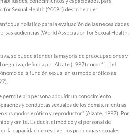
n habilidades, conocimientos y capacidades, para
on for Sexual Health (2009c) describe que:
 enfoque holístico para la evaluación de las necesidades
versas audiencias (World Association for Sexual Health,
itiva, se puede atender la mayoría de preocupaciones y
negativa, definida por Alzate (1987) como “[…] el
tónomo de la función sexual en su modo erótico es
97).
e permite a la persona adquirir un conocimiento
 opiniones y conductas sexuales de los demás, mientras
en sus modos erótico y reproductor” (Alzate, 1987). Por
híbe y omite. Es decir, el médico y el personal de
 en la capacidad de resolver los problemas sexuales