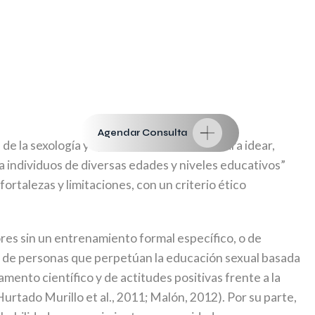
Agendar Consulta
 de la sexología y aptitudes pedagógicas para idear,
a individuos de diversas edades y niveles educativos”
rtalezas y limitaciones, con un criterio ético
ores sin un entrenamiento formal específico, o de
o de personas que perpetúan la educación sexual basada
ento científico y de actitudes positivas frente a la
rtado Murillo et al., 2011; Malón, 2012). Por su parte,