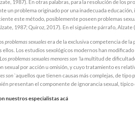
ate, 1987). En otras palabras, para la resolución de los 
ante un problema originado por una inadecuada educación,
suficiente este método, posiblemente poseen problemas sex
zate, 1987; Quiroz, 2017). En el siguiente párrafo, Alzate
los
problemas sexuales
era de la exclusiva competencia de la 
s ellos. Los estudios sexológicos modernos han modificado 
Los problemas sexuales menores son ´
la multitud de dificulta
 sexual por acción u omisión, y cuyo tratamiento es relat
res son
`aquellos que tienen causas más complejas, de tipo p
bién presentan el componente de ignorancia sexual, típic
on nuestros especialistas acá