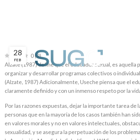
Inicio
Eje
28
0
(
0
)
FEB
Alzate (1987) define que el educador sexual, es aquella 
organizar y desarrollar programas colectivos o individua
(Alzate, 1987) Adicionalmente, Useche piensa que el educ
claramente definido y con un inmenso respeto por la vida
Por las razones expuestas, dejar la importante tarea de 
personas que en la mayoría de los casos también han si
en valores morales y no en valores intelectuales, obstac
sexualidad, y se asegura la perpetuación de los problema