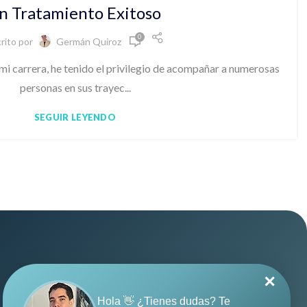
n Tratamiento Exitoso
0
rito por
Germán Quiroz
mi carrera, he tenido el privilegio de acompañar a numerosas
personas en sus trayec...
SEGUIR LEYENDO
✕
Hola 👋 ¿Tienes dudas? Te