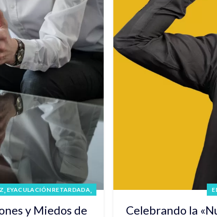
,
,
Z
EYACULACIÓN RETARDADA
E
iones y Miedos de
Celebrando la «Nu