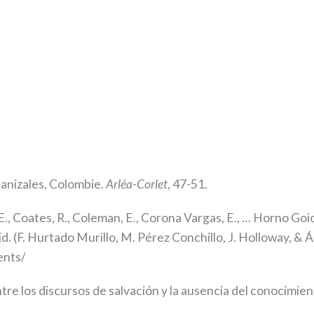
 Manizales, Colombie.
Arléa-Corlet
, 47-51.
 E., Coates, R., Coleman, E., Corona Vargas, E., … Horno Go
 (F. Hurtado Murillo, M. Pérez Conchillo, J. Holloway, & 
ents/
tre los discursos de salvación y la ausencia del conocimie