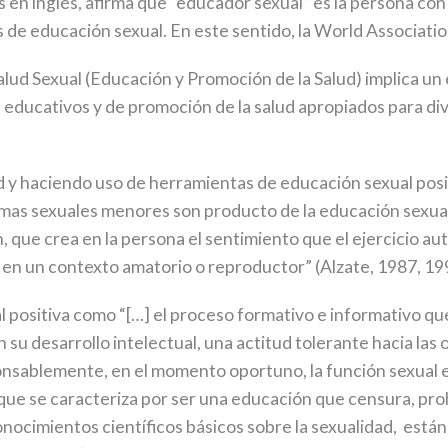
s en inglés, afirma que “educador sexual” es la persona co
 de educación sexual. En este sentido, la World Associati
Salud Sexual (Educación y Promoción de la Salud) implica un
s educativos y de promoción de la salud apropiados para di
d y haciendo uso de herramientas de educación sexual pos
mas sexuales menores son producto de la educación sexual 
 que crea en la persona el sentimiento que el ejercicio au
do en un contexto amatorio o reproductor” (Alzate, 1987, 19
l positiva como “[…] el proceso formativo e informativo qu
 su desarrollo intelectual, una actitud tolerante hacia las
ponsablemente, en el momento oportuno, la función sexual 
la que se caracteriza por ser una educación que censura, pro
nocimientos científicos básicos sobre la sexualidad, están