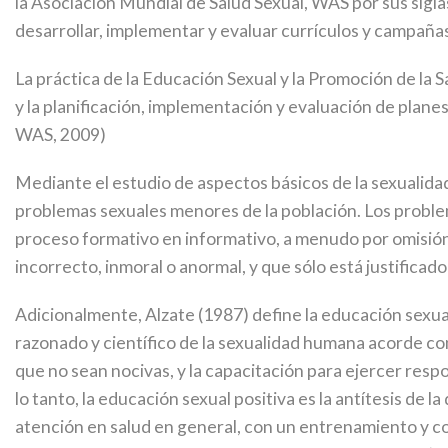
la Asociación Mundial de Salud Sexual, WAS por sus sigla
desarrollar, implementar y evaluar currículos y campañas
La práctica de la Educación Sexual y la Promoción de la 
y la planificación, implementación y evaluación de plane
WAS, 2009)
Mediante el estudio de aspectos básicos de la sexualida
problemas sexuales menores de la población. Los proble
proceso formativo en informativo, a menudo por omisión,
incorrecto, inmoral o anormal, y que sólo está justifica
Adicionalmente, Alzate (1987) define la educación sexua
razonado y científico de la sexualidad humana acorde con
que no sean nocivas, y la capacitación para ejercer res
lo tanto, la educación sexual positiva es la antítesis de 
atención en salud en general, con un entrenamiento y co