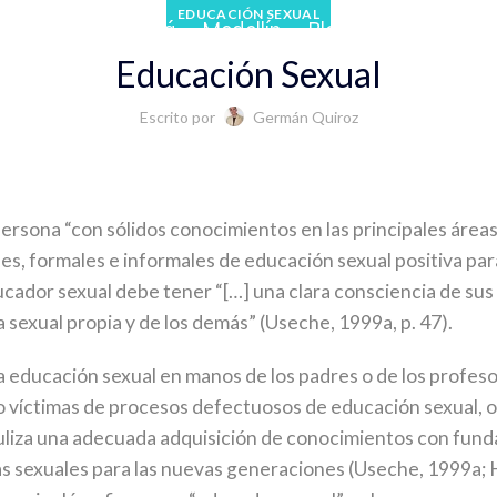
EDUCACIÓN SEXUAL
 Cafetero
Bogotá
Medellín
Blog
Educación Sexual
Escrito por
Germán Quiroz
persona “con sólidos conocimientos en las principales áreas
les, formales e informales de educación sexual positiva par
ador sexual debe tener “[…] una clara consciencia de sus fo
 sexual propia y de los demás” (Useche, 1999a, p. 47).
la educación sexual en manos de los padres o de los profes
do víctimas de procesos defectuosos de educación sexual, 
uliza una adecuada adquisición de conocimientos con fundam
s sexuales para las nuevas generaciones (Useche, 1999a; Hu