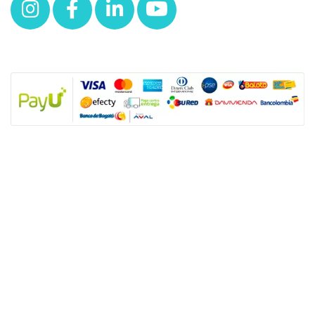
NUESTRAS POLÍTICAS
Política y privacidad
Términos y condiciones de los productos
Nota: SUGO Médicos especialistas no es un prestador de servicios de salud
sino un facilitador tecnológico para que los usuarios accedan a productos y
servicios de salud sexual. Los servicios son prestados de forma directa y
autónoma por el personal asistencial por lo tanto, toda responsabilidad
derivada de los servicios de salud dependerá de éste.