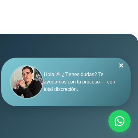
✕
Hola 👋 ¿Tienes dudas? Te
Política de privacidad
·
ayudamos con tu proceso — con
Términos y condiciones
·
total discreción.
© 2026 SUGO