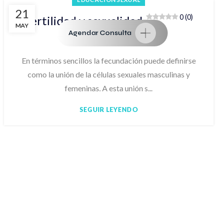
21
0 (0)
Fertilidad y sexualidad
MAY
Agendar Consulta
Por
Germán Quiroz
En términos sencillos la fecundación puede definirse
como la unión de la células sexuales masculinas y
femeninas. A esta unión s...
SEGUIR LEYENDO