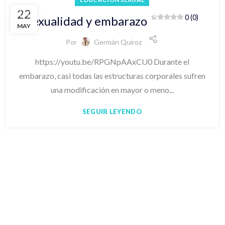
22
 Cafetero
Bogotá
Medellín
Blog
0 (0)
Sexualidad y embarazo
MAY
Por
Germán Quiroz
https://youtu.be/RPGNpAAxCU0 Durante el
embarazo, casi todas las estructuras corporales sufren
una modificación en mayor o meno...
SEGUIR LEYENDO