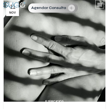
11
Agendar Consulta
NOV
EJERCICIOS