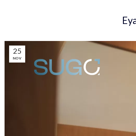
Inicio
Eje
Eya
25
NOV