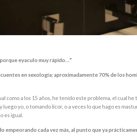
a porque eyaculo muy rápido…”
recuentes en sexología; aproximadamente 70% de los homb
ual como a los 15 años, he tenido este problema, el cual h
y luego yo, o tomando licor, o a veces lo que hago es mas
no es igual.
ido empeorando cada vez más, al punto que ya prácticam