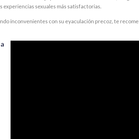
s experiencias sexuales más satisfactorias.
endo inconvenientes con su eyaculación precoz, te recom
la