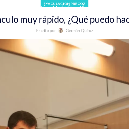
EYACULACIÓN PRECOZ
 Cafetero
Bogotá
Medellín
Blog
culo muy rápido, ¿Qué puedo ha
Escrito por
Germán Quiroz