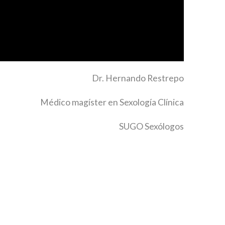
Dr. Hernando Restrepo
Médico magíster en Sexología Clínica
SUGO Sexólogos