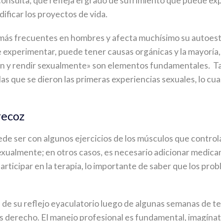
onsulta, que refleja el grado de sufrimiento que puede exp
dificar los proyectos de vida.
 más frecuentes en hombres y afecta muchísimo su autoes
le experimentar, puede tener causas orgánicas y la mayoría, 
ien y rendir sexualmente» son elementos fundamentales. Ta
s que se dieron las primeras experiencias sexuales, lo cual
recoz
de ser con algunos ejercicios de los músculos que controla
exualmente; en otros casos, es necesario adicionar medic
participar en la terapia, lo importante de saber que los pro
 de su reflejo eyaculatorio luego de algunas semanas de te
mos derecho. El manejo profesional es fundamental, imagína