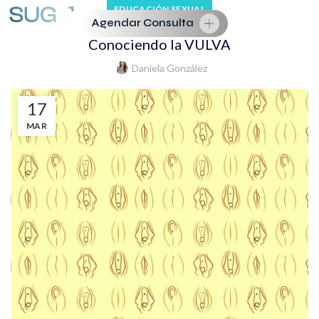
EDUCACIÓN SEXUAL
Agendar Consulta
Conociendo la VULVA
Daniela González
17
MAR