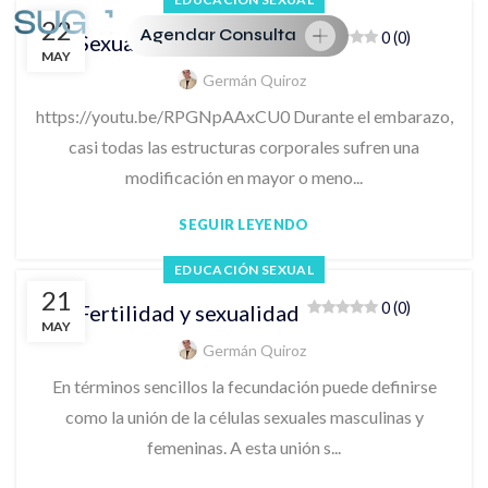
22
Agendar Consulta
0 (0)
Sexualidad y embarazo
MAY
Germán Quiroz
https://youtu.be/RPGNpAAxCU0 Durante el embarazo,
casi todas las estructuras corporales sufren una
modificación en mayor o meno...
SEGUIR LEYENDO
EDUCACIÓN SEXUAL
21
0 (0)
Fertilidad y sexualidad
MAY
Germán Quiroz
En términos sencillos la fecundación puede definirse
como la unión de la células sexuales masculinas y
femeninas. A esta unión s...