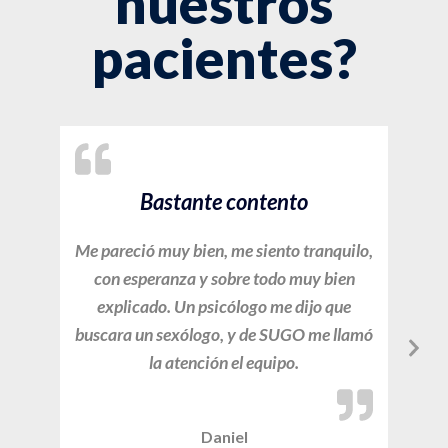
nuestros
pacientes?
Bastante contento
Me pareció muy bien, me siento tranquilo,
Me pa
con esperanza y sobre todo muy bien
explicado. Un psicólogo me dijo que
pun
buscara un sexólogo, y de SUGO me llamó
parec
la atención el equipo.
Daniel