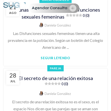
21
Agendar Consulta
Algunas estadísticas sobre disfunciones
AGO
0 (0)
sexuales femeninas
Daniela González
Las Disfunciones sexuales femeninas tienen una alta
prevalencia en la población. Según un boletín del Colegio
Americano de ...
SEGUIR LEYENDO
PAREJA
28
El secreto de una relación exitosa
JUL
0 (0)
Daniela González
El secreto de una relación exitosa no es el sexo, es el
espacio Nos dicen que las parejas que se aman son