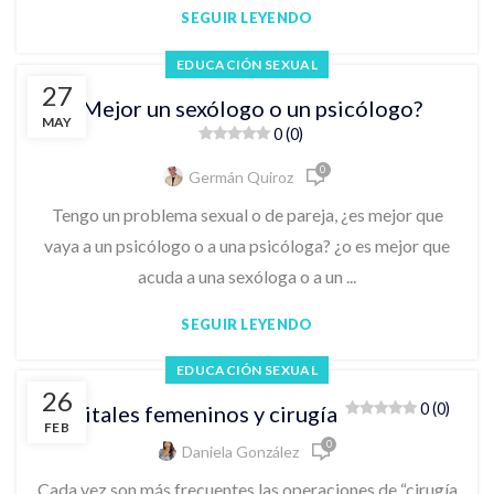
SEGUIR LEYENDO
EDUCACIÓN SEXUAL
27
¿Mejor un sexólogo o un psicólogo?
MAY
0 (0)
0
Germán Quiroz
Tengo un problema sexual o de pareja, ¿es mejor que
vaya a un psicólogo o a una psicóloga? ¿o es mejor que
acuda a una sexóloga o a un ...
SEGUIR LEYENDO
EDUCACIÓN SEXUAL
26
0 (0)
Genitales femeninos y cirugía
FEB
0
Daniela González
Cada vez son más frecuentes las operaciones de “cirugía