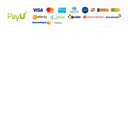
NUESTRAS POLÍTICAS
Política y privacidad
Términos y condiciones de los productos
Nota: SUGO Médicos especialistas no es un prestador de servicios de salud
sino un facilitador tecnológico para que los usuarios accedan a productos y
servicios de salud sexual. Los servicios son prestados de forma directa y
autónoma por el personal asistencial por lo tanto, toda responsabilidad
derivada de los servicios de salud dependerá de éste.
ENLACES ÚTILES