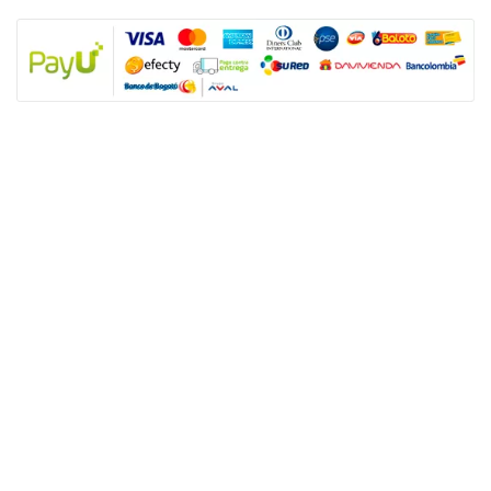
NUESTRAS POLÍTICAS
Política y privacidad
Términos y condiciones de los productos
Nota: SUGO Médicos especialistas no es un prestador de servicios de salud
sino un facilitador tecnológico para que los usuarios accedan a productos y
servicios de salud sexual. Los servicios son prestados de forma directa y
autónoma por el personal asistencial por lo tanto, toda responsabilidad
derivada de los servicios de salud dependerá de éste.
ENLACES ÚTILES