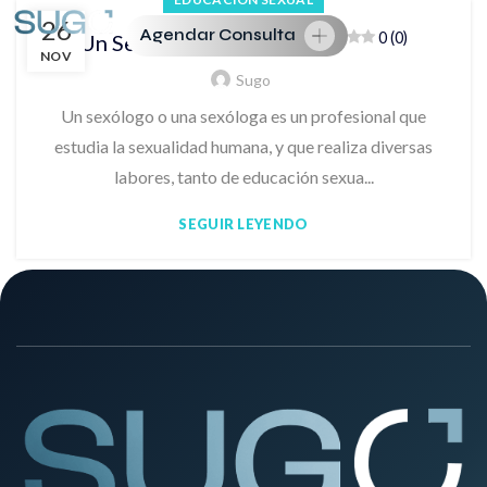
26
Agendar Consulta
0 (0)
Un Sexólogo, ¿Qué es?
NOV
Sugo
Un sexólogo o una sexóloga es un profesional que
estudia la sexualidad humana, y que realiza diversas
labores, tanto de educación sexua...
SEGUIR LEYENDO