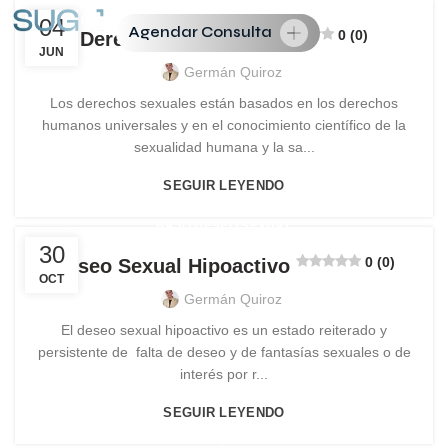
04
Agendar Consulta
0 (0)
Derechos Sexuales
JUN
Germán Quiroz
Los derechos sexuales están basados en los derechos
humanos universales y en el conocimiento científico de la
sexualidad humana y la sa...
SEGUIR LEYENDO
BAJO DESEO SEXUAL
30
0 (0)
Deseo Sexual Hipoactivo
OCT
Germán Quiroz
El deseo sexual hipoactivo es un estado reiterado y
persistente de falta de deseo y de fantasías sexuales o de
interés por r...
SEGUIR LEYENDO