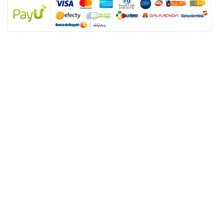
NUESTRAS POLÍTICAS
Política y privacidad
Términos y condiciones de los productos
Nota: SUGO Médicos especialistas no es un prestador de servicios de salud
sino un facilitador tecnológico para que los usuarios accedan a productos y
servicios de salud sexual. Los servicios son prestados de forma directa y
autónoma por el personal asistencial por lo tanto, toda responsabilidad
derivada de los servicios de salud dependerá de éste.
ENLACES ÚTILES
Nuestros servicios