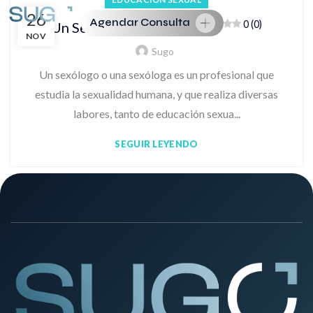
26
Agendar Consulta
0 (0)
Un Sexólogo, ¿Qué es?
NOV
Sugo
Un sexólogo o una sexóloga es un profesional que
estudia la sexualidad humana, y que realiza diversas
labores, tanto de educación sexua...
SEGUIR LEYENDO