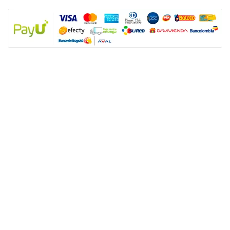
NUESTRAS POLÍTICAS
Política y privacidad
Términos y condiciones de los productos
Nota: SUGO Médicos especialistas no es un prestador de servicios de salud
sino un facilitador tecnológico para que los usuarios accedan a productos y
servicios de salud sexual. Los servicios son prestados de forma directa y
autónoma por el personal asistencial por lo tanto, toda responsabilidad
derivada de los servicios de salud dependerá de éste.
ENLACES ÚTILES