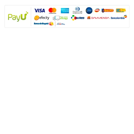
NUESTRAS POLÍTICAS
Política y privacidad
Términos y condiciones de los productos
Nota: SUGO Médicos especialistas no es un prestador de servicios de salud
sino un facilitador tecnológico para que los usuarios accedan a productos y
servicios de salud sexual. Los servicios son prestados de forma directa y
autónoma por el personal asistencial por lo tanto, toda responsabilidad
derivada de los servicios de salud dependerá de éste.
ENLACES ÚTILES