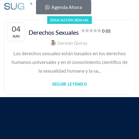
Agenda Ahora
Nuestros S
Médicos 
EDUCACIÓN SEXUAL
04
0 (0)
Derechos Sexuales
JUN
Germán Quiroz
Los derechos sexuales están basados en los derechos
humanos universales y en el conocimiento científico de
la sexualidad humana y la sa...
SEGUIR LEYENDO