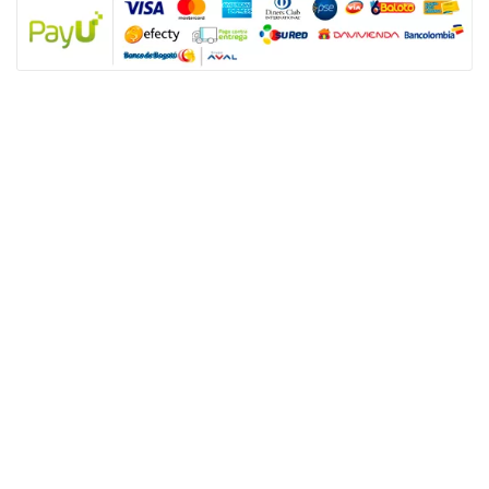
NUESTRAS POLÍTICAS
Política y privacidad
Términos y condiciones de los productos
Nota: SUGO Médicos especialistas no es un prestador de servicios de salud
sino un facilitador tecnológico para que los usuarios accedan a productos y
servicios de salud sexual. Los servicios son prestados de forma directa y
autónoma por el personal asistencial por lo tanto, toda responsabilidad
derivada de los servicios de salud dependerá de éste.
ENLACES ÚTILES
Nuestros servicios