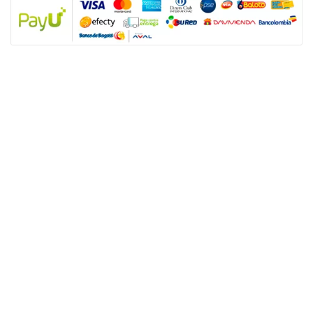
NUESTRAS POLÍTICAS
Política y privacidad
Términos y condiciones de los productos
Nota: SUGO Médicos especialistas no es un prestador de servicios de salud
sino un facilitador tecnológico para que los usuarios accedan a productos y
servicios de salud sexual. Los servicios son prestados de forma directa y
autónoma por el personal asistencial por lo tanto, toda responsabilidad
derivada de los servicios de salud dependerá de éste.
ENLACES ÚTILES
Nuestros servicios