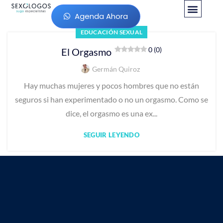
Nuestros Servicio
Médicos Espec
Agenda Ahora
EDUCACIÓN SEXUAL
0 (0)
El Orgasmo
Germán Quiroz
Hay muchas mujeres y pocos hombres que no están
seguros si han experimentado o no un orgasmo. Como se
dice, el orgasmo es una ex...
SEGUIR LEYENDO