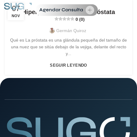
07
Agendar Consulta
Hiperplasia benigna de próstata
NOV
0 (0)
Germán Quiroz
Qué es La próstata es una glándula pequeña del tamaño de
una nuez que se sitúa debajo de la vejiga, delante del recto
y...
SEGUIR LEYENDO