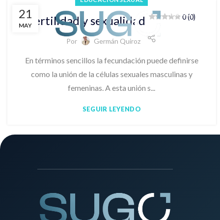
21
Inicio
Eje
0 (0)
Fertilidad y sexualidad
MAY
Por
Germán Quiroz
En términos sencillos la fecundación puede definirse
como la unión de la células sexuales masculinas y
femeninas. A esta unión s...
SEGUIR LEYENDO