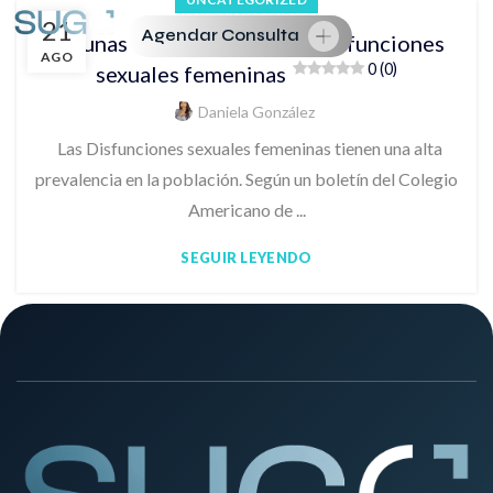
21
Agendar Consulta
Algunas estadísticas sobre disfunciones
AGO
0 (0)
sexuales femeninas
Daniela González
Las Disfunciones sexuales femeninas tienen una alta
prevalencia en la población. Según un boletín del Colegio
Americano de ...
SEGUIR LEYENDO