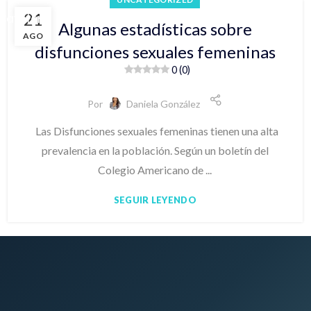
21
 Cafetero
Bogotá
Medellín
Blog
Algunas estadísticas sobre
AGO
disfunciones sexuales femeninas
0 (0)
Por
Daniela González
Las Disfunciones sexuales femeninas tienen una alta
prevalencia en la población. Según un boletín del
Colegio Americano de ...
SEGUIR LEYENDO