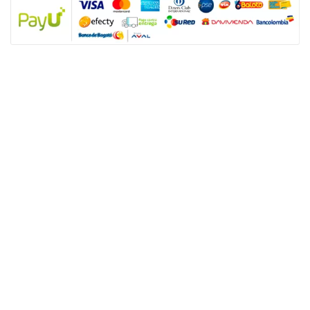
NUESTRAS POLÍTICAS
Política y privacidad
Términos y condiciones de los productos
Nota: SUGO Médicos especialistas no es un prestador de servicios de salud
sino un facilitador tecnológico para que los usuarios accedan a productos y
servicios de salud sexual. Los servicios son prestados de forma directa y
autónoma por el personal asistencial por lo tanto, toda responsabilidad
derivada de los servicios de salud dependerá de éste.
ENLACES ÚTILES
Nuestros servicios