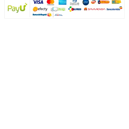
NUESTRAS POLÍTICAS
Política y privacidad
Términos y condiciones de los productos
Nota: SUGO Médicos especialistas no es un prestador de servicios de salud
sino un facilitador tecnológico para que los usuarios accedan a productos y
servicios de salud sexual. Los servicios son prestados de forma directa y
autónoma por el personal asistencial por lo tanto, toda responsabilidad
derivada de los servicios de salud dependerá de éste.
ENLACES ÚTILES
Nuestros servicios