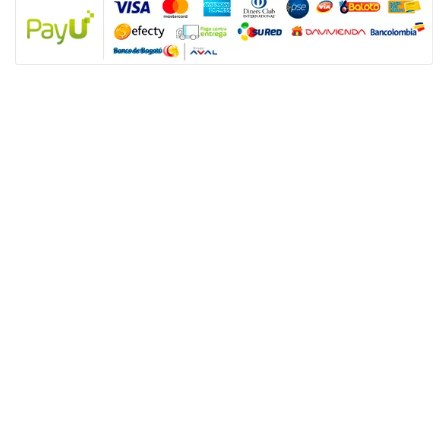
NUESTRAS POLÍTICAS
Política y privacidad
Términos y condiciones de los productos
Nota: SUGO Médicos especialistas no es un prestador de servicios de salud
sino un facilitador tecnológico para que los usuarios accedan a productos y
servicios de salud sexual. Los servicios son prestados de forma directa y
autónoma por el personal asistencial por lo tanto, toda responsabilidad
derivada de los servicios de salud dependerá de éste.
ENLACES ÚTILES
Nuestros servicios